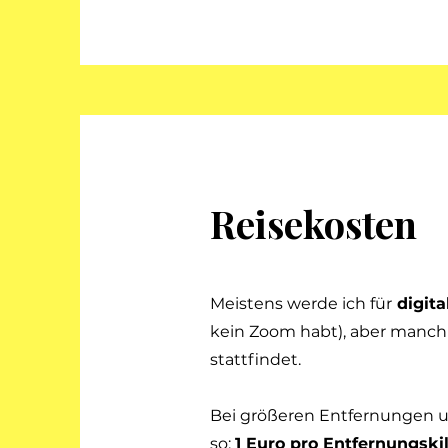
Reisekosten
Meistens werde ich für
digit
kein Zoom habt), aber manch
stattfindet.
Bei größeren Entfernungen 
so:
1 Euro pro Entfernungski