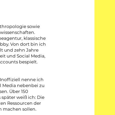
nthropologie sowie
rwissenschaften.
beagentur, klassische
bby. Von dort bin ich
t und zehn Jahre
eit und Social Media,
ccounts bespielt.
Inoffiziell nenne ich
ial Media nebenbei zu
sen. Über 150
päter weiß ich: Die
ten Ressourcen der
h machen sollen.