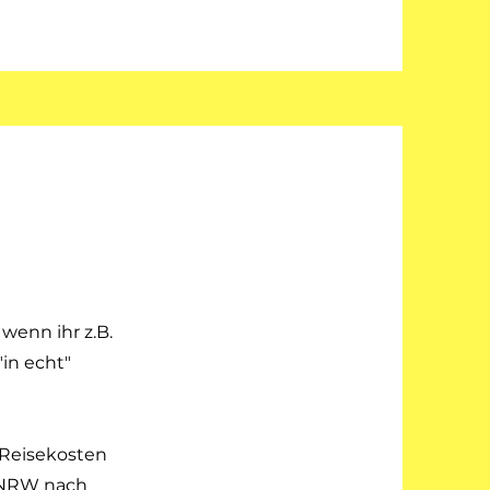
wenn ihr z.B.
in echt"
Reisekosten
s NRW nach