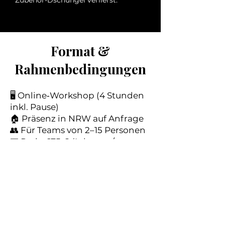
Zubehör-Dschungel verlierst.
Format &
Rahmenbedingungen
🖥️ Online‑Workshop (4 Stunden
inkl. Pause)
🏠 Präsenz in NRW auf Anfrage
👥 Für Teams von 2–15 Personen
💶 Preis: 675 € (Inhouse /
Teamtermin)
Nicht geeignet für:
klassische Verkaufsstrategien
oder Influencer‑Ambitionen –
bei uns geht’s um
Wirksamkeit
,
nicht um Performance.